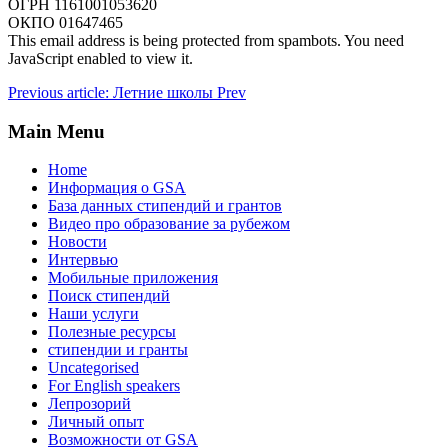
ОГРН 1161001053620
ОКПО 01647465
This email address is being protected from spambots. You need
JavaScript enabled to view it.
Previous article: Летние школы
Prev
Main Menu
Home
Информация о GSA
База данных стипендий и грантов
Видео про образование за рубежом
Новости
Интервью
Мобильные приложения
Поиск стипендий
Наши услуги
Полезные ресурсы
стипендии и гранты
Uncategorised
For English speakers
Лепрозорий
Личный опыт
Возможности от GSA