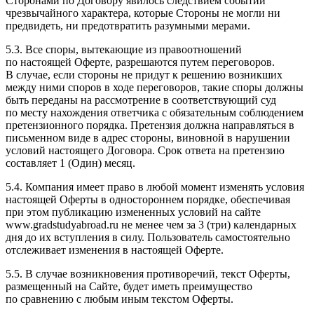
Сторонами по Договору явилось следствием событий
чрезвычайного характера, которые Стороны не могли ни
предвидеть, ни предотвратить разумными мерами.
5.3. Все споры, вытекающие из правоотношений
по настоящей Оферте, разрешаются путем переговоров.
В случае, если стороны не придут к решению возникших
между ними споров в ходе переговоров, такие споры должны
быть переданы на рассмотрение в соответствующий суд
по месту нахождения ответчика с обязательным соблюдением
претензионного порядка. Претензия должна направляться в
письменном виде в адрес стороны, виновной в нарушении
условий настоящего Договора. Срок ответа на претензию
составляет 1 (Один) месяц.
5.4. Компания имеет право в любой момент изменять условия
настоящей Оферты в одностороннем порядке, обеспечивая
при этом публикацию измененных условий на сайте
www.gradstudyabroad.ru не менее чем за 3 (три) календарных
дня до их вступления в силу. Пользователь самостоятельно
отслеживает изменения в настоящей Оферте.
5.5. В случае возникновения противоречий, текст Оферты,
размещенный на Сайте, будет иметь преимущество
по сравнению с любым иным текстом Оферты.