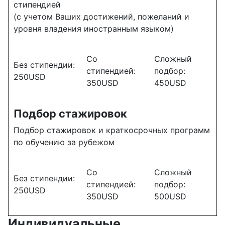
стипендией
(с учетом Ваших достижений, пожеланий и
уровня владения иностранным языком)
Со
Сложный
Без стипендии:
стипендией:
подбор:
250USD
350USD
450USD
Подбор стажировок
Подбор стажировок и краткосрочных программ
по обучению за рубежом
Со
Сложный
Без стипендии:
стипендией:
подбор:
250USD
350USD
500USD
Индивидуальные